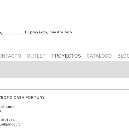
ONTACTO
OUTLET
PROYECTOS
CATALOGO
BLO
YECTO CASA FORTUNY
iorismo
:
A
itectura
:
Bethancourt.