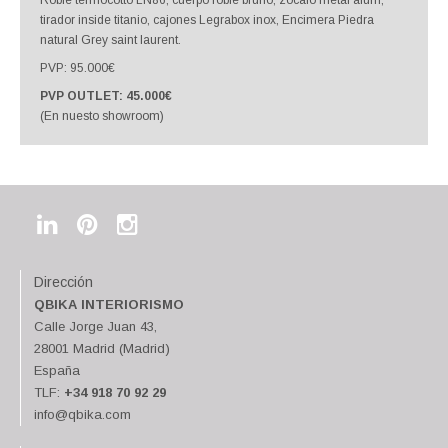
Roble termocotto LN86, cuerpo roble bruno, zócalo metal alum,
tirador inside titanio, cajones Legrabox inox, Encimera Piedra
natural Grey saint laurent.
PVP: 95.000€
PVP OUTLET: 45.000€
(En nuesto showroom)
Dirección
QBIKA INTERIORISMO
Calle Jorge Juan 43,
28001 Madrid (Madrid)
España
TLF:
+34 918 70 92 29
info@qbika.com